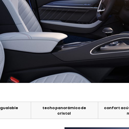
igualable
techo panorámico de
confort acú
cristal
n