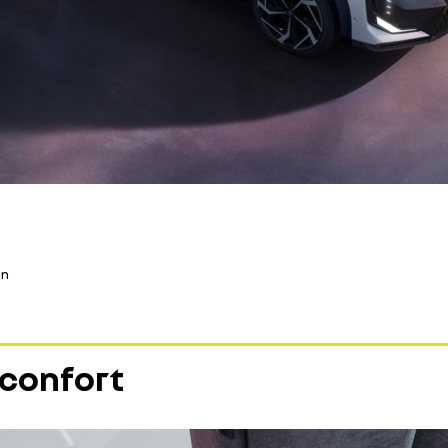
on
 confort