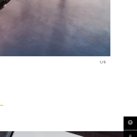
1
/
5
agenda
contá