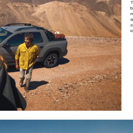
T
b
m
a
c
i