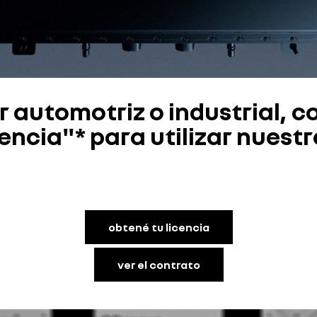
or automotriz o industrial,
cencia"* para utilizar nues
obtené tu licencia
ver el contrato