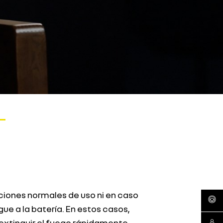
iciones normales de uso ni en caso
agenda
e a la batería. En estos casos,
extinguir el fuego rápidamente,
contá